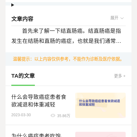
文章内容
首先来了解一下结直肠癌。结直肠癌是指
发生在结肠和直肠的癌症，也就是我们通常所
说的大肠癌。结直肠癌是一种常见的恶性肿
那么中国结直肠癌发病率和死亡率如何
温馨提示：以上内容仅供参考，不能作为诊断及医疗依据。
瘤，严重危害人类的健康。根据世界卫生组织
呢？赫捷院士2022年在JNCC发表的《中国癌
国际癌症研究机构估计，2020年全球结直肠癌
TA的文章
症发病率与死亡率，2016》一文中详尽阐述了2
更多 +
新增人数接近200万，新发病率数在全球排第三
中国结直肠癌患者5年生存率低于欧美及日
016年中国癌症疾病负担情况。在所有人群中，
位，死亡人数接近100万，排在第二位。
韩等发达国家，不到60%，而发达国家都在6
结直肠癌发病率排在第二位，城市高于农村；
什么会导致癌症患者食
0%以上。
欲减退和体重减轻
死亡率排在第四位，农村高于城市，且均呈上
早期诊断率偏低很大程度影响了我国CRC
2023-03-30
35.86万
升趋势。
患者的治疗和生存的主要原因。美国结直肠癌
患者患者诊断时晚期占1/4，而我们恰好相反，
为什么癌症患者吃饱、