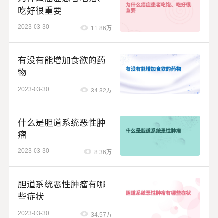
早期只占到1/4。中晚期占到了3/4。因此积极推
吃好很重要
动规范的CRC早诊早治是改善我国患者预后的
2023-03-30
11.86万
关键。
有没有能增加食欲的药
物
2023-03-30
34.32万
什么是胆道系统恶性肿
瘤
2023-03-30
8.36万
胆道系统恶性肿瘤有哪
些症状
2023-03-30
34.57万