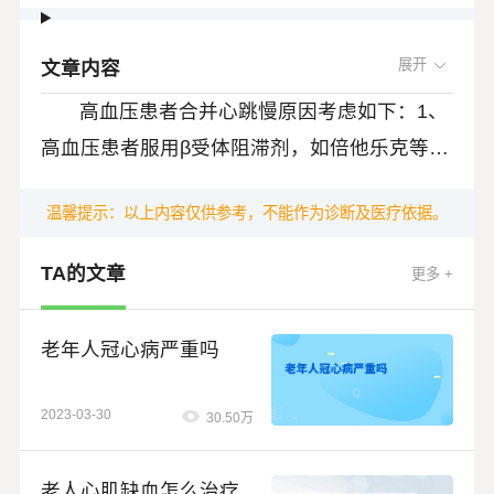
文章内容
高血压患者合并心跳慢原因考虑如下：1、
高血压患者服用β受体阻滞剂，如倍他乐克等进
行降压，如果使用的剂量过大就会出现心跳偏
温馨提示：以上内容仅供参考，不能作为诊断及医疗依据。
慢，停用或者将倍他乐克减量之后心跳慢就会
缓解，尽量保持心率在55次/分以上。2、高血
TA的文章
更多 +
压心跳慢也有可能是由于长期的高血压，引起
动脉粥样硬化导致心肌缺血，出现窦房结功能
老年人冠心病严重吗
障碍引起病态窦房结综合征，导致心跳慢。3、
高血压如果合并有房室传导阻滞，也会出现心
2023-03-30
30.50万
跳慢，往往需要安置永久的起搏器。
老人心肌缺血怎么治疗