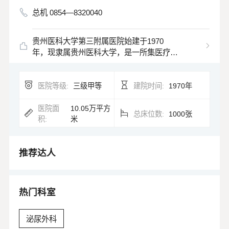
总机 0854—8320040
贵州医科大学第三附属医院始建于1970
年，现隶属贵州医科大学，是一所集医疗、
教学、科研、预防、保健和康复于一体的国
家三级甲等综合医院。同时也是国际紧急救
医院等级:
三级甲等
建院时间:
1970年
援定点医院、国家级爱婴医院、黔南州传染
病医院，服务范围辐射全州12个县市以及临
近的广西、广东及湖南等周边省区。 医院
医院面
10.05万平方
总床位数:
1000张
积:
米
现为两个院区，总占地面积10.05万㎡（含
在建的综合医疗大楼），开放床位1000
张，在职职工总数1100余人，其中：高级
推荐达人
职称97人、中级职称212人、博士后2人、
在读博士1人、硕士研究生37人、在读研究
生45人、具备硕士研究生导师资格11人、
博士导师资格1人。我院是贵州医科大学直
热门科室
属附属医院、国家级全科医生转岗培训基
地。现拥有飞利浦64排微平板CT机、西门
泌尿外科
子1.5T核磁共振、西门子螺旋CT、大型C臂